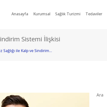
ANASAYFA
Anasayfa
Kurumsal
Sağlık Turizmi
Tedaviler
KURUMSAL
SAĞLIK TURIZMI
indirim Sistemi İlişkisi
TEDAVILER
z Sağlığı ile Kalp ve Sindirim...
BLOG
SORU-CEVAP
İLETIŞIM
TÜRKÇE
Ara