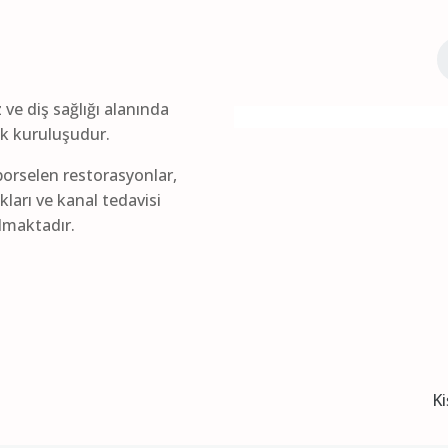
z ve diş sağlığı alanında
lık kuruluşudur.
orselen restorasyonlar,
kları ve kanal tedavisi
ılmaktadır.
Ki