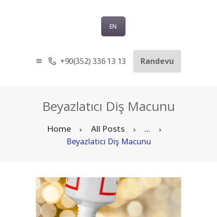
EN
+90(352) 336 13 13
Randevu
ANASAYFA
KURUMSAL
SAĞLIK TURIZMI
Beyazlatıcı Diş Macunu
TEDAVILER
Home
All Posts
...
BLOG
Beyazlatıcı Diş Macunu
SORU-CEVAP
İLETIŞIM
TÜRKÇE