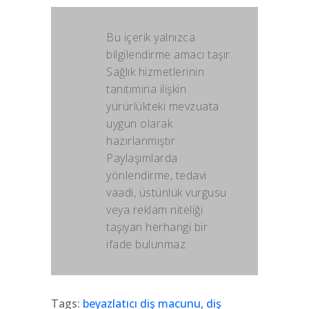
Bu içerik yalnızca
bilgilendirme amacı taşır.
Sağlık hizmetlerinin
tanıtımına ilişkin
yürürlükteki mevzuata
uygun olarak
hazırlanmıştır.
Paylaşımlarda
yönlendirme, tedavi
vaadi, üstünlük vurgusu
veya reklam niteliği
taşıyan herhangi bir
ifade bulunmaz.
Tags:
beyazlatıcı diş macunu
,
diş