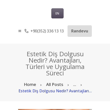
EN
+90(352) 336 13 13
Randevu
ANASAYFA
KURUMSAL
SAĞLIK TURIZMI
Estetik Diş Dolgusu
TEDAVILER
Nedir? Avantajları,
Türleri ve Uygulama
BLOG
Süreci
SORU-CEVAP
İLETIŞIM
Home
All Posts
...
TÜRKÇE
Estetik Diş Dolgusu Nedir? Avantajları...