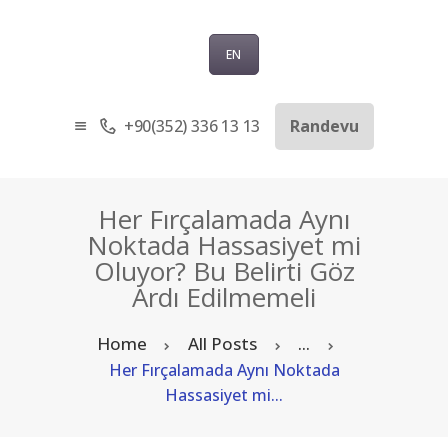
EN
+90(352) 336 13 13
Randevu
ANASAYFA
KURUMSAL
SAĞLIK TURIZMI
Her Fırçalamada Aynı
TEDAVILER
Noktada Hassasiyet mi
Oluyor? Bu Belirti Göz
BLOG
Ardı Edilmemeli
SORU-CEVAP
İLETIŞIM
Home
All Posts
...
TÜRKÇE
Her Fırçalamada Aynı Noktada
Hassasiyet mi...