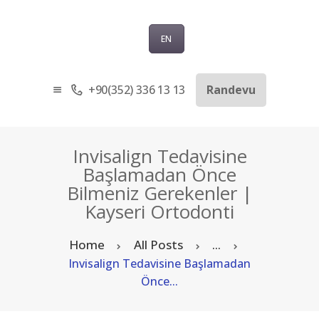
EN
+90(352) 336 13 13
Randevu
ANASAYFA
KURUMSAL
SAĞLIK TURIZMI
Invisalign Tedavisine
TEDAVILER
Başlamadan Önce
Bilmeniz Gerekenler |
BLOG
Kayseri Ortodonti
SORU-CEVAP
İLETIŞIM
Home
All Posts
...
TÜRKÇE
Invisalign Tedavisine Başlamadan
Önce...