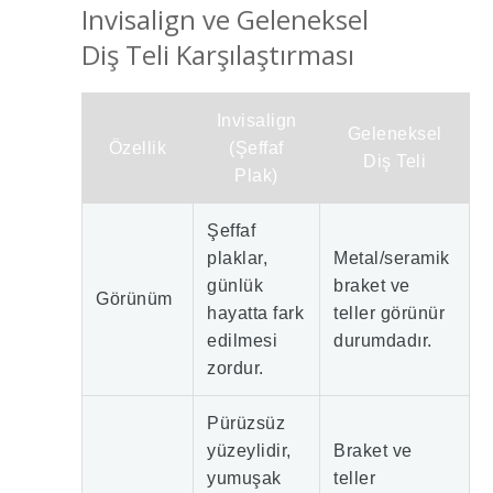
Invisalign ve Geleneksel
Diş Teli Karşılaştırması
Invisalign
Geleneksel
Özellik
(Şeffaf
Diş Teli
Plak)
Şeffaf
plaklar,
Metal/seramik
günlük
braket ve
Görünüm
hayatta fark
teller görünür
edilmesi
durumdadır.
zordur.
Pürüzsüz
yüzeylidir,
Braket ve
yumuşak
teller