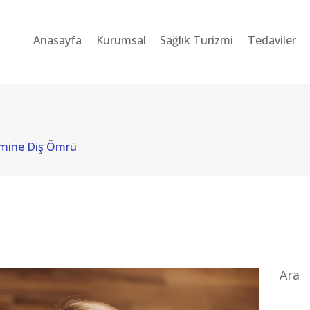
ANASAYFA
Anasayfa
Kurumsal
Sağlık Turizmi
Tedaviler
KURUMSAL
SAĞLIK TURIZMI
TEDAVILER
mine Diş Ömrü
BLOG
SORU-CEVAP
İLETIŞIM
TÜRKÇE
Ara