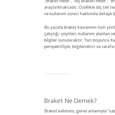
“braket nedir”, “diş braketi nedir”, “b
araştırılmaktadır. Özellikle diş teli te
ve kullanım süreci hakkında detaylı 
Bu yazıda braket kavramını tüm yönler
çalıştığı, çeşitleri, kullanım alanlar
bilgiler sunulacaktır. Yazı boyunca K
perspektifiyle, bilgilendirici ve tarafs
Braket Ne Demek?
Braket kelimesi, genel anlamıyla “sabi