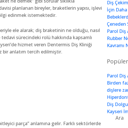
raket ne demek” gibi sorular sıklıkla
Diş Çekim
davisi planlanan bireyler, braketlerin yapısı, işlevi
İçin Daha
bilgi edinmek istemektedir.
Bebeklerd
Çeneden 
iyle ele alarak; diş braketinin ne olduğu, nasıl
Parol Diş 
ı ve tedavi sürecindeki rolü hakkında kapsamlı
Rubber N
ayseri’de hizmet veren Dentermis Diş Kliniği
Kavramı N
ız bir anlatım tercih edilmiştir.
Popüler
Parol Diş 
Birden fa
dişlere za
Hiperdont
Diş Dolgu
Kayseri İ
Ara
tleyici parça” anlamına gelir. Farklı sektörlerde