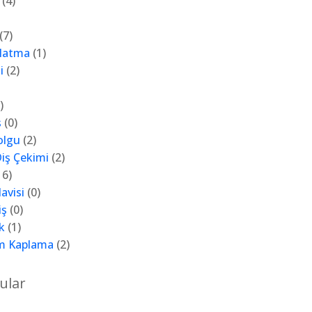
(4)
(7)
zlatma
(1)
i
(2)
)
ş
(0)
olgu
(2)
iş Çekimi
(2)
16)
avisi
(0)
iş
(0)
k
(1)
m Kaplama
(2)
ular