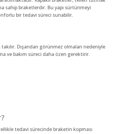
aratılmaktadır. Kapaklı braketler, telleri tutmak
na sahip braketlerdir. Bu yapı sürtünmeyi
nforlu bir tedavi süreci sunabilir.
ne takılır. Dışarıdan görünmez olmaları nedeniyle
ma ve bakım süreci daha özen gerektirir.
r?
zellikle tedavi sürecinde braketin kopması