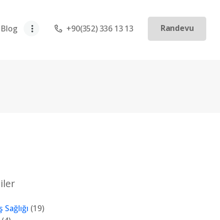
Randevu
Blog
+90(352) 336 13 13
iler
ş Sağlığı
(19)