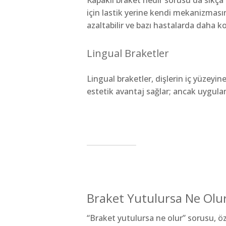
Kapaklı braket nedir sorusu da sıkça 
için lastik yerine kendi mekanizması
azaltabilir ve bazı hastalarda daha ko
Lingual Braketler
Lingual braketler, dişlerin iç yüzeyi
estetik avantaj sağlar; ancak uygula
Braket Yutulursa Ne Olu
“Braket yutulursa ne olur” sorusu, ö