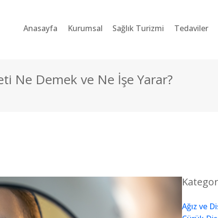
ANASAYFA
Anasayfa
Kurumsal
Sağlık Turizmi
Tedaviler
KURUMSAL
SAĞLIK TURIZMI
eti Ne Demek ve Ne İşe Yarar?
TEDAVILER
BLOG
SORU-CEVAP
İLETIŞIM
Kategor
TÜRKÇE
Ağız ve Di