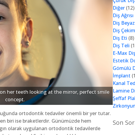
Çürük Diş
Diğer
(12)
Diş Ağrısı
Diş Beya
Diş Çekim
Diş Eti
(8)
Diş Teli
(1
E-Max Di
Estetik D
Gömülü D
İmplant
(
Kanal Ted
Lamine D
on her teeth looking at the mirror, perfect smile
Şeffaf Pla
concept.
Zirkonyu
duğunda ortodontik tedaviler önemli bir yer tutar.
den biri ise braketlerdir. Günümüzde hem
Son Sor
gın olarak uygulanan ortodontik tedavilerde