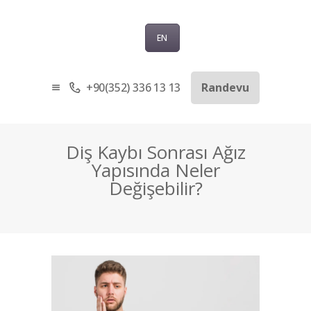
EN
+90(352) 336 13 13
Randevu
ANASAYFA
KURUMSAL
SAĞLIK TURIZMI
Diş Kaybı Sonrası Ağız
TEDAVILER
Yapısında Neler
Değişebilir?
BLOG
SORU-CEVAP
İLETIŞIM
TÜRKÇE