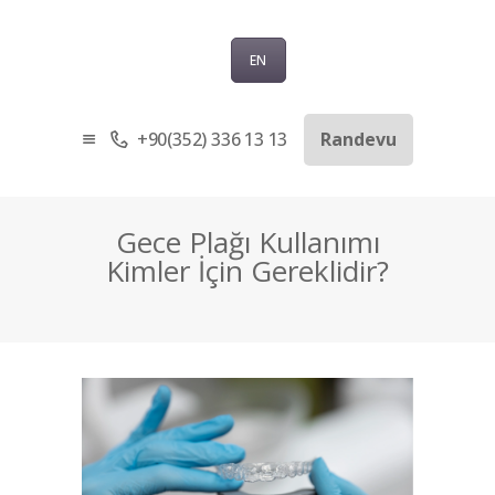
EN
+90(352) 336 13 13
Randevu
ANASAYFA
KURUMSAL
SAĞLIK TURIZMI
Gece Plağı Kullanımı
TEDAVILER
Kimler İçin Gereklidir?
BLOG
SORU-CEVAP
İLETIŞIM
TÜRKÇE