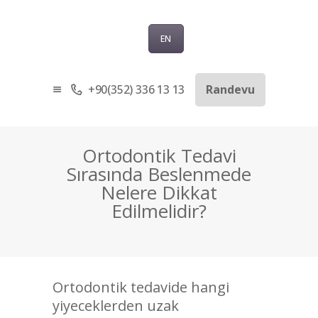
EN
+90(352) 336 13 13
Randevu
ANASAYFA
KURUMSAL
SAĞLIK TURIZMI
Ortodontik Tedavi
TEDAVILER
Sırasında Beslenmede
Nelere Dikkat
BLOG
Edilmelidir?
SORU-CEVAP
İLETIŞIM
TÜRKÇE
Ortodontik tedavide hangi
yiyeceklerden uzak