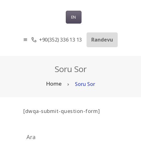
EN
+90(352) 336 13 13
Randevu
ANASAYFA
KURUMSAL
SAĞLIK TURIZMI
Soru Sor
TEDAVILER
Home
Soru Sor
BLOG
SORU-CEVAP
İLETIŞIM
[dwqa-submit-question-form]
TÜRKÇE
Ara