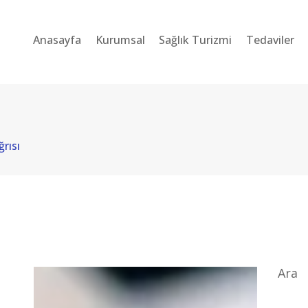
ANASAYFA
Anasayfa
Kurumsal
Sağlık Turizmi
Tedaviler
KURUMSAL
SAĞLIK TURIZMI
TEDAVILER
ğrısı
BLOG
SORU-CEVAP
İLETIŞIM
TÜRKÇE
Ara