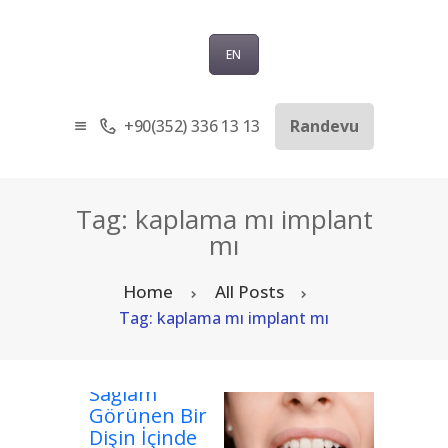
EN
+90(352) 336 13 13
Randevu
ANASAYFA
KURUMSAL
SAĞLIK TURIZMI
Tag: kaplama mı implant
TEDAVILER
mı
BLOG
Home
All Posts
SORU-CEVAP
Tag: kaplama mı implant mı
İLETIŞIM
TÜRKÇE
Sağlam
Görünen Bir
Dişin İçinde