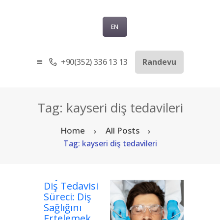
EN
+90(352) 336 13 13
Randevu
ANASAYFA
KURUMSAL
SAĞLIK TURIZMI
Tag: kayseri diş tedavileri
TEDAVILER
Home
All Posts
BLOG
Tag: kayseri diş tedavileri
SORU-CEVAP
İLETIŞIM
Kayseri’de
TÜRKÇE
Diş Tedavisi
Süreci: Diş
Sağlığını
Ertelemek