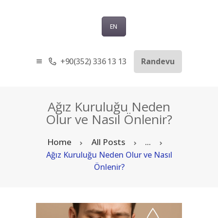
EN
+90(352) 336 13 13
Randevu
ANASAYFA
KURUMSAL
SAĞLIK TURIZMI
Ağız Kuruluğu Neden
TEDAVILER
Olur ve Nasıl Önlenir?
BLOG
Home
All Posts
...
SORU-CEVAP
Ağız Kuruluğu Neden Olur ve Nasıl
İLETIŞIM
Önlenir?
TÜRKÇE