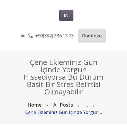
EN
+90(352) 336 13 13
Randevu
ANASAYFA
KURUMSAL
SAĞLIK TURIZMI
Çene Ekleminiz Gün
TEDAVILER
İçinde Yorgun
Hissediyorsa Bu Durum
BLOG
Basit Bir Stres Belirtisi
SORU-CEVAP
Olmayabilir
İLETIŞIM
TÜRKÇE
Home
All Posts
...
Çene Ekleminiz Gün İçinde Yorgun...