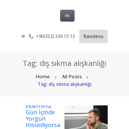
EN
+90(352) 336 13 13
Randevu
ANASAYFA
KURUMSAL
SAĞLIK TURIZMI
Tag: diş sıkma alışkanlığı
TEDAVILER
Home
All Posts
BLOG
Tag: diş sıkma alışkanlığı
SORU-CEVAP
İLETIŞIM
Çene
TÜRKÇE
Ekleminiz
Gün İçinde
Yorgun
Hissediyorsa