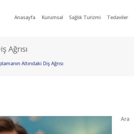
ANASAYFA
Anasayfa
Kurumsal
Sağlık Turizmi
Tedaviler
KURUMSAL
SAĞLIK TURIZMI
ş Ağrısı
TEDAVILER
plamanın Altındaki Diş Ağrısı
BLOG
SORU-CEVAP
İLETIŞIM
TÜRKÇE
Ara