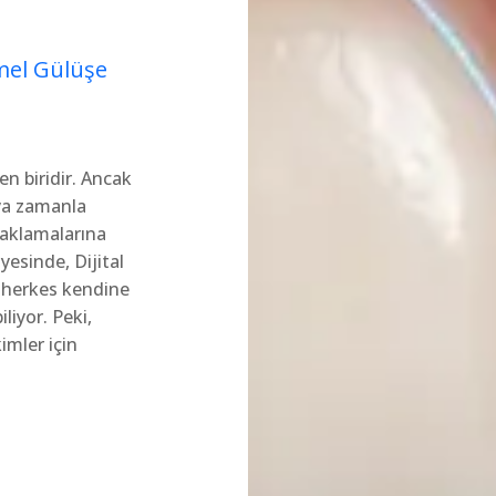
mel Gülüşe
en biridir. Ancak
eya zamanla
saklamalarına
esinde, Dijital
e herkes kendine
liyor. Peki,
imler için