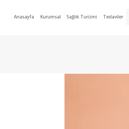
ANASAYFA
Anasayfa
Kurumsal
Sağlık Turizmi
Tedaviler
KURUMSAL
SAĞLIK TURIZMI
TEDAVILER
BLOG
SORU-CEVAP
İLETIŞIM
TÜRKÇE