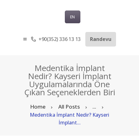
EN
+90(352) 336 13 13
Randevu
ANASAYFA
KURUMSAL
SAĞLIK TURIZMI
Medentika İmplant
TEDAVILER
Nedir? Kayseri İmplant
Uygulamalarında Öne
BLOG
Çıkan Seçeneklerden Biri
SORU-CEVAP
İLETIŞIM
Home
All Posts
...
TÜRKÇE
Medentika İmplant Nedir? Kayseri
İmplant...