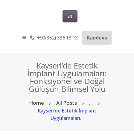
EN
+90(352) 336 13 13
Randevu
ANASAYFA
KURUMSAL
SAĞLIK TURIZMI
Kayseri’de Estetik
TEDAVILER
İmplant Uygulamaları:
Fonksiyonel ve Doğal
BLOG
Gülüşün Bilimsel Yolu
SORU-CEVAP
İLETIŞIM
Home
All Posts
...
TÜRKÇE
Kayseri’de Estetik İmplant
Uygulamaları...